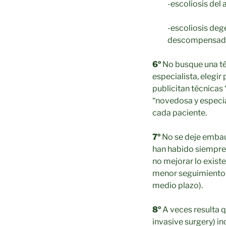
-escoliosis del
-escoliosis deg
descompensad
6º
No busque una téc
especialista, elegi
publicitan técnicas
“novedosa y especia
cada paciente.
7º
No se deje embau
han habido siempre 
no mejorar lo exist
menor seguimiento a
medio plazo).
8º
A veces resulta q
invasive surgery) in