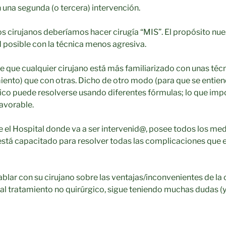
n una segunda (o tercera) intervención.
os cirujanos deberíamos hacer cirugía “MIS”. El propósito nue
posible con la técnica menos agresiva.
 que cualquier cirujano está más familiarizado con unas técn
ento) que con otras. Dicho de otro modo (para que se entie
o puede resolverse usando diferentes fórmulas; lo que impo
favorable.
el Hospital donde va a ser intervenid@, posee todos los med
está capacitado para resolver todas las complicaciones que
blar con su cirujano sobre las ventajas/inconvenientes de la c
al tratamiento no quirúrgico, sigue teniendo muchas dudas (y