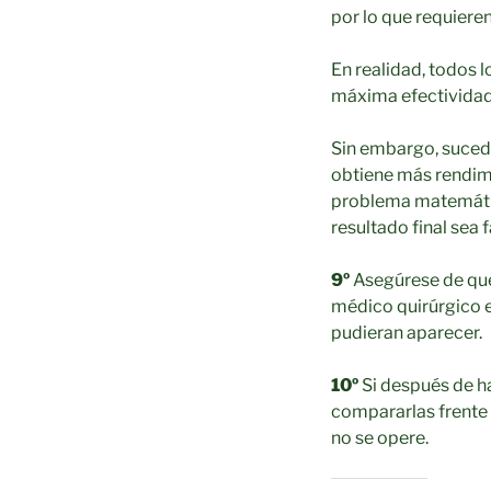
por lo que requiere
En realidad, todos l
máxima efectividad 
Sin embargo, sucede
obtiene más rendimi
problema matemátic
resultado final sea 
9º
Asegúrese de que 
médico quirúrgico 
pudieran aparecer.
10º
Si después de ha
compararlas frente 
no se opere.