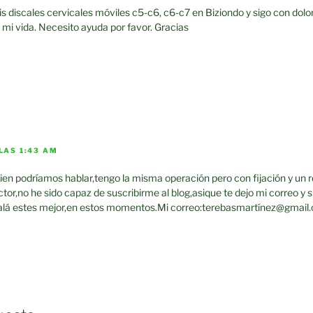
s discales cervicales móviles c5-c6, c6-c7 en Biziondo y sigo con dolor
 mi vida. Necesito ayuda por favor. Gracias
LAS 1:43 AM
ien podríamos hablar,tengo la misma operación pero con fijación y un r
ctor,no he sido capaz de suscribirme al blog,asique te dejo mi correo y s
lá estes mejor,en estos momentos.Mi correo:terebasmartínez@gmail