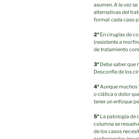
asumen. A la vez se
alternativas del tr
formal: cada caso p
2º
En cirugías de co
(resistente a morfi
de tratamiento con
3º
Debe saber que ni
Desconfíe de los ci
4º
Aunque muchos “p
o ciática o dolor qu
tener un enfoque p
5º
La patología de 
columna se resuelv
de los casos necesi
profesionales (neur