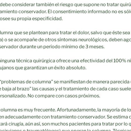
 debe considerar también el riesgo que supone no tratar quir
atamiento conservador. El consentimiento informado no es só
osee su propia especificidad.
lumna que se plantean para tratar el dolor, salvo que éste se
na) o se acompañe de otros síntomas neurológicos, deben ago
servador durante un período mínimo de 3 meses.
nguna técnica quirúrgica ofrece una efectividad del 100% ni 
rujanos que garantizan un éxito absoluto.
roblemas de columna” se manifiestan de manera parecida (d
e baja al brazo” las causas y el tratamiento de cada caso suele
ersonalizado. No compare con casos próximos.
columna es muy frecuente. Afortunadamente, la mayoría de l
en adecuadamente con tratamiento conservador. Se estima 
tará cirugía, aún así, son muchos pacientes para tratar por l
ocirujanos o traumatólogos) que operan la columna. Técnica