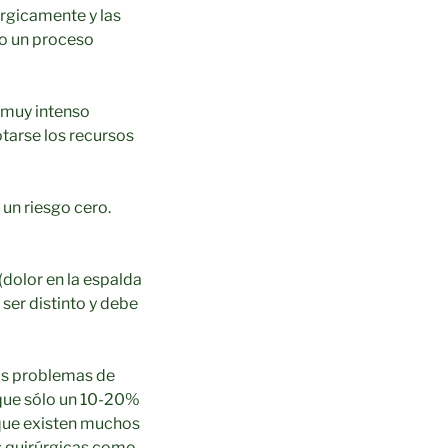
úrgicamente y las
lo un proceso
a muy intenso
tarse los recursos
un riesgo cero.
olor en la espalda
 ser distinto y debe
os problemas de
que sólo un 10-20%
o que existen muchos
s quirúrgicas como