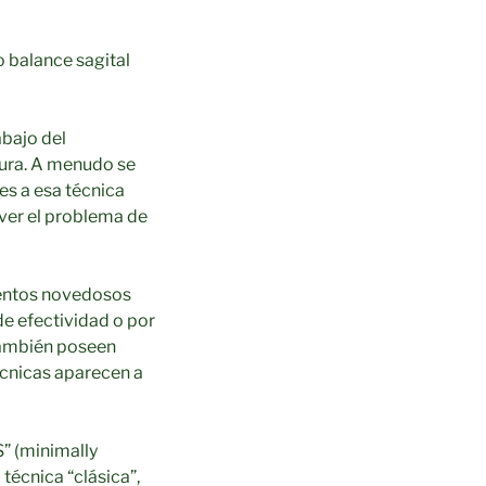
o balance sagital
abajo del
gura. A menudo se
es a esa técnica
lver el problema de
ientos novedosos
de efectividad o por
 también poseen
écnicas aparecen a
” (minimally
 técnica “clásica”,