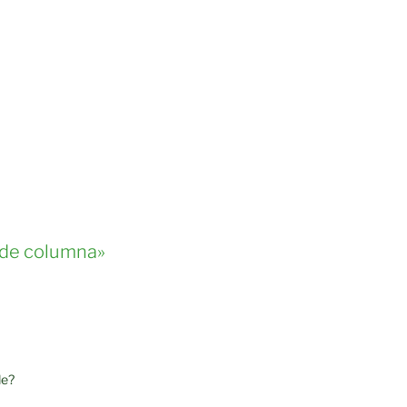
a de columna»
de?