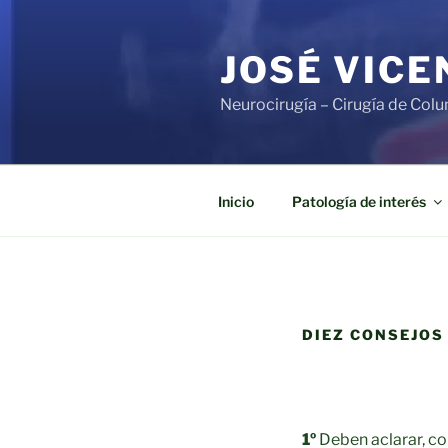
Saltar
al
JOSÉ VIC
contenido
Neurocirugía – Cirugía de Col
Inicio
Patología de interés
DIEZ CONSEJOS
1º
Deben aclarar, con