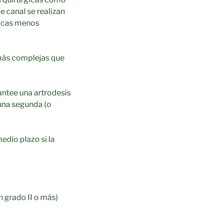
 canal se realizan
nicas menos
s más complejas que
antee una artrodesis
una segunda (o
edio plazo si la
n grado II o más)