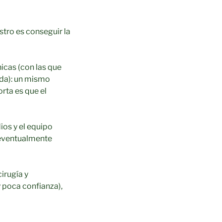
stro es conseguir la
icas (con las que
nda): un mismo
rta es que el
ios y el equipo
 eventualmente
irugía y
 poca confianza),