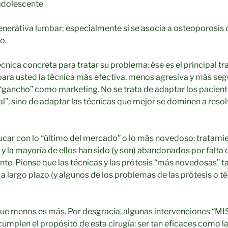
 adolescente
enerativa lumbar; especialmente si se asocia a osteoporosis 
o.
nica concreta para tratar su problema: ése es el principal tr
r para usted la técnica más efectiva, menos agresiva y más se
 “gancho” como marketing. No se trata de adaptar los pacient
l”, sino de adaptar las técnicas que mejor se dominen a reso
car con lo “último del mercado” o lo más novedoso: tratam
y la mayoría de ellos han sido (y son) abandonados por falta 
ente. Piense que las técnicas y las prótesis “más novedosas”
 largo plazo (y algunos de los problemas de las prótesis o t
ue menos es más. Por desgracia, algunas intervenciones “MIS
cumplen el propósito de esta cirugía: ser tan eficaces como la