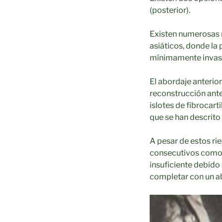
(posterior).
Existen numerosas r
asiáticos, donde la
mínimamente invas
El abordaje anterio
reconstrucción ante
islotes de fibrocarti
que se han descrito
A pesar de estos rie
consecutivos como 
insuficiente debido 
completar con un ab