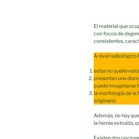
El material que ocup
con focos de degen
consistentes, caract
A nivel radiológico 
estas no suelen esta
presentan una dismi
puede invaginarse 
la morfología de la
originario.
Además, no hay que 
la hernia extruída, 
Existen dos opciones