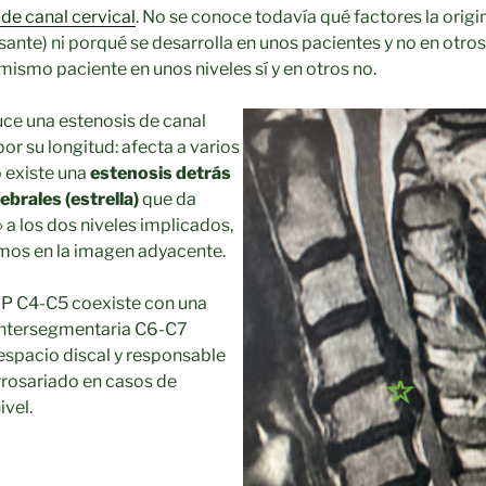
 de canal cervical
. No se conoce todavía qué factores la origi
sante) ni porqué se desarrolla en unos pacientes y no en otros
mismo paciente en unos niveles sí y en otros no.
ce una estenosis de canal
or su longitud: afecta a varios
o existe una
estenosis detrás
ebrales (estrella)
que da
 a los dos niveles implicados,
mos en la imagen adyacente.
LP C4-C5 coexiste con una
 intersegmentaria C6-C7
l espacio discal y responsable
arrosariado en casos de
vel.