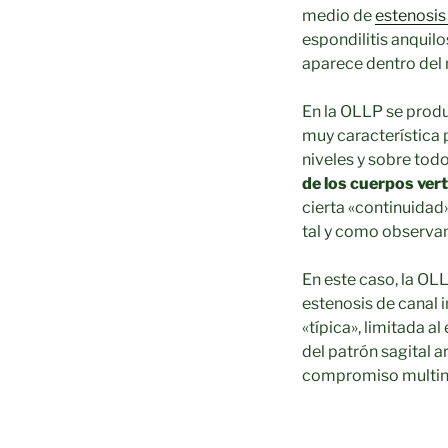
medio de
estenosis
espondilitis anquilo
aparece dentro del 
En la OLLP se produ
muy característica p
niveles y sobre tod
de los cuerpos vert
cierta «continuidad»
tal y como observa
En este caso, la OL
estenosis de canal
«típica», limitada a
del patrón sagital 
compromiso multini