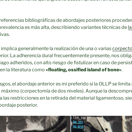
eferencias bibliográficas de abordajes posteriores procede
 prevalencia es más alta, describiendo variantes técnicas de
l
ivas.
r implica generalmente la realización de una o varias
corpect
rior. La adherencia dural frecuentemente presente, nos oblig
lago adheridos, con alto riesgo de fistulizar en caso de persist
 en la literatura como
«floating, ossified island of bone»
.
sgos, el abordaje anterior es mi preferido si la OLLP se limita 
máximo (corpectomía de dos niveles). Aunque la descompre
a las restricciones en la retirada del material ligamentoso, s
ordaje posterior.