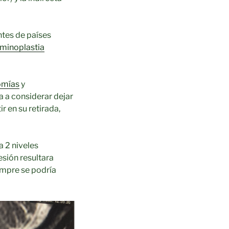
ntes de países
aminoplastia
omías
y
a a considerar dejar
ir en su retirada,
a 2 niveles
sión resultara
iempre se podría