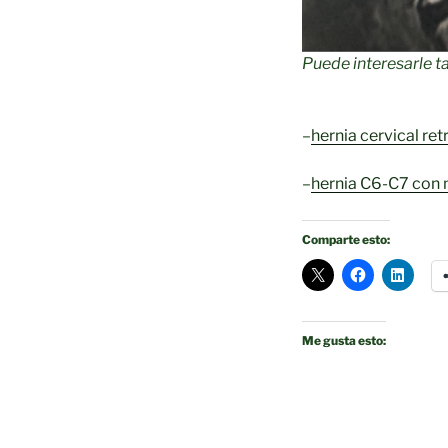
Puede interesarle t
–
hernia cervical re
–
hernia C6-C7 con 
Comparte esto:
Me gusta esto: