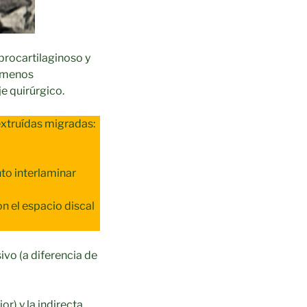
ibrocartilaginoso y
o menos
je quirúrgico.
 extruídas migradas:
nto interlaminar
n el espacio discal
ivo (a diferencia de
r) y la indirecta