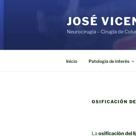
Saltar
al
JOSÉ VIC
contenido
Neurocirugía – Cirugía de Col
Inicio
Patología de interés
OSIFICACIÓN D
La
osificación del 