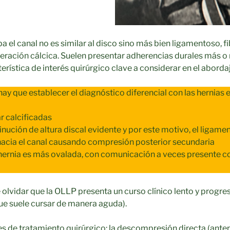
a el canal no es similar al disco sino más bien ligamentoso, f
eración cálcica. Suelen presentar adherencias durales más 
erística de interés quirúrgico clave a considerar en el aborda
hay que establecer el diagnóstico diferencial con las hernias
r calcificadas
nución de altura discal evidente y por este motivo, el ligame
hacia el canal causando compresión posterior secundaria
 hernia es más ovalada, con comunicación a veces presente co
olvidar que la OLLP presenta un curso clínico lento y progres
que suele cursar de manera aguda).
 de tratamiento quirúrgico: la descompresión directa (anterio