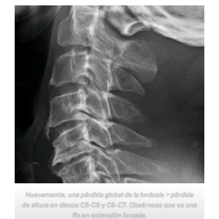
Nuevamente, una pérdida global de la lordosis + pérdida
de altura en discos C5-C6 y C6-C7. Obsérvese que es una
Rx en extensión forzada.