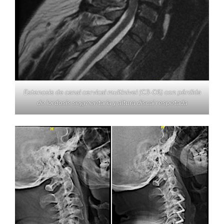
Estenosis de canal cervical multinivel (C3-C6) con pérdida
de lordosis segmentaria y altura discal respetada