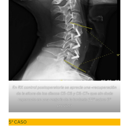
En RX control postoperatoria se aprecia una «recuperación
de la altura de los discos C5-C6 y C6-C7» que sin duda
repercute en una mejoría de la lordosis (12º sobre 6º
previos)
5º CASO