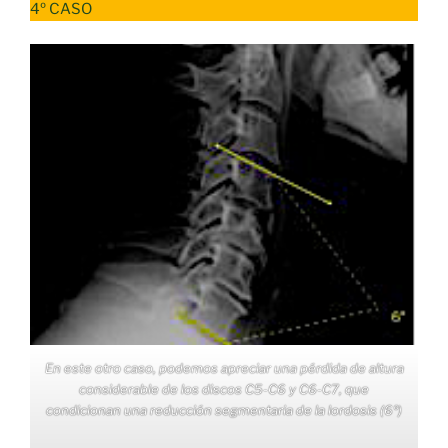
4º CASO
En este otro caso, podemos apreciar una pérdida de altura
considerable de los discos C5-C6 y C6-C7, que
condicionan una reducción segmentaria de la lordosis (6º)