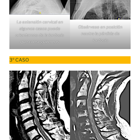
La extensión cervical en
Obsérvese en posición
algunos casos puede
neutra la pérdida de
orientarnos de la lordosis
lordosis
que conseguiremos
3º CASO