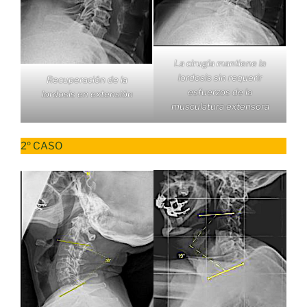
La cirugía mantiene la
lordosis sin requerir
Recuperación de la
esfuerzos de la
lordosis en extensión
musculatura extensora
2º CASO