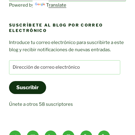
Powered by
Translate
SUSCRÍBETE AL BLOG POR CORREO
ELECTRÓNICO
Introduce tu correo electrónico para suscribirte a este
blog y recibir notificaciones de nuevas entradas.
Dirección
de
correo
electrónico
Suscribir
Únete a otros 58 suscriptores
Twitter
Correo
linkedin
instagram
Fractura
Espondilodisci