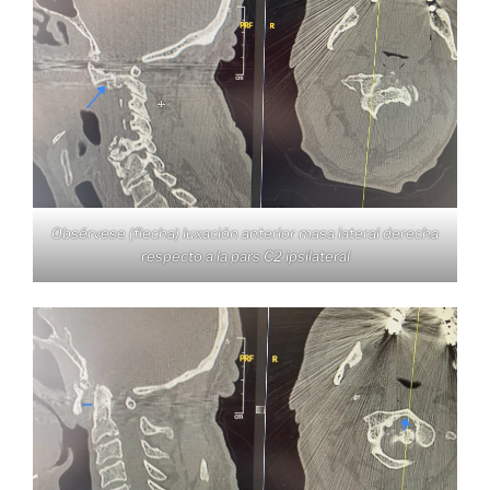
Obsérvese (flecha) luxación anterior masa lateral derecha
respecto a la pars C2 ipsilateral