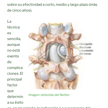
sobre su efectividad a corto, medio y largo plazo (más
de cinco años).
La
técnica
es
sencilla,
aunque
no está
exenta
de
complica
ciones. El
principal
factor
que
Imagen obtenida del Netter
determin
a su éxito