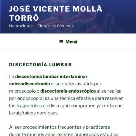
Saltar
JOSÉ VICENTE MOLLÁ
al
TORRÓ
contenido
Neurocirugía – Cirugía de Columna
Menú
DISCECTOMÍA LUMBAR
La
discectomía lumbar interlaminar
(
microdiscectomía
si se realiza asistida por
microscopio o
discectomía endoscópica
si se realiza
por endoscopio) es una técnica efectiva para resolver
los fragmentos de disco que comprimen y/o inflaman
la raíz/raíces nerviosas.
Al ser procedimientos frecuentes y practicarse
durante muchos años, existen numerosos estudios