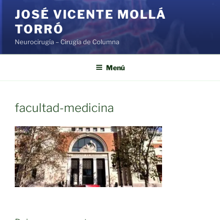
Saltar
JOSÉ VICENTE MOLLÁ
al
TORRÓ
contenido
Neurocirugía – Cirugía de Columna
Menú
facultad-medicina