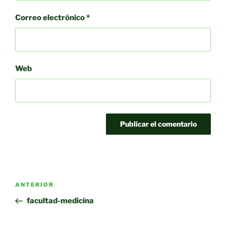
Correo electrónico
*
Web
Navegación
Entrada
ANTERIOR
de
anterior:
facultad-medicina
entradas